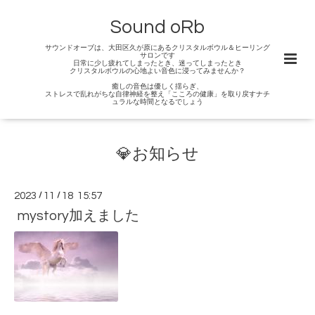
Sound oRb
サウンドオーブは、大田区久が原にあるクリスタルボウル＆ヒーリング
サロンです
日常に少し疲れてしまったとき、迷ってしまったとき
クリスタルボウルの心地よい音色に浸ってみませんか？
癒しの音色は優しく揺らぎ、
ストレスで乱れがちな自律神経を整え「こころの健康」を取り戻すナチ
ュラルな時間となるでしょう
💎お知らせ
2023
/
11
/
18 15:57
mystory加えました