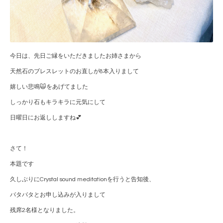
今日は、先日ご縁をいただきましたお姉さまから
天然石のブレスレットのお直しが8本入りまして
嬉しい悲鳴🙀をあげてました
しっかり石もキラキラに元気にして
日曜日にお返ししますね💕
さて！
本題です
久しぶりにCrystal sound meditationを行うと告知後、
バタバタとお申し込みが入りまして
残席2名様となりました。