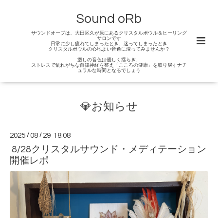
Sound oRb
サウンドオーブは、大田区久が原にあるクリスタルボウル＆ヒーリング
サロンです
日常に少し疲れてしまったとき、迷ってしまったとき
クリスタルボウルの心地よい音色に浸ってみませんか？
癒しの音色は優しく揺らぎ、
ストレスで乱れがちな自律神経を整え「こころの健康」を取り戻すナチ
ュラルな時間となるでしょう
💎お知らせ
2025
/
08
/
29 18:08
8/28クリスタルサウンド・メディテーション
開催レポ