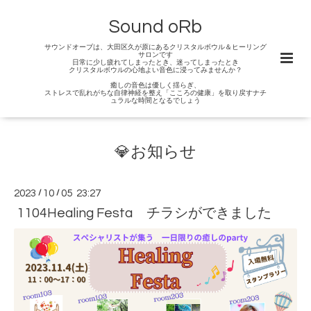
Sound oRb
サウンドオーブは、大田区久が原にあるクリスタルボウル＆ヒーリング
サロンです
日常に少し疲れてしまったとき、迷ってしまったとき
クリスタルボウルの心地よい音色に浸ってみませんか？
癒しの音色は優しく揺らぎ、
ストレスで乱れがちな自律神経を整え「こころの健康」を取り戻すナチ
ュラルな時間となるでしょう
💎お知らせ
2023
/
10
/
05 23:27
1104Healing Festa チラシができました