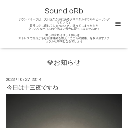
Sound oRb
サウンドオーブは、大田区久が原にあるクリスタルボウル＆ヒーリング
サロンです
日常に少し疲れてしまったとき、迷ってしまったとき
クリスタルボウルの心地よい音色に浸ってみませんか？
癒しの音色は優しく揺らぎ、
ストレスで乱れがちな自律神経を整え「こころの健康」を取り戻すナチ
ュラルな時間となるでしょう
💎お知らせ
2023
/
10
/
27 23:14
今日は十三夜ですね