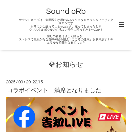
Sound oRb
サウンドオーブは、大田区久が原にあるクリスタルボウル＆ヒーリング
サロンです
日常に少し疲れてしまったとき、迷ってしまったとき
クリスタルボウルの心地よい音色に浸ってみませんか？
癒しの音色は優しく揺らぎ、
ストレスで乱れがちな自律神経を整え「こころの健康」を取り戻すナチ
ュラルな時間となるでしょう
💎お知らせ
2025
/
09
/
29 22:15
コラボイベント 満席となりました