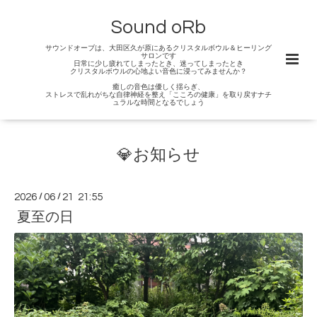
Sound oRb
サウンドオーブは、大田区久が原にあるクリスタルボウル＆ヒーリング
サロンです
日常に少し疲れてしまったとき、迷ってしまったとき
クリスタルボウルの心地よい音色に浸ってみませんか？
癒しの音色は優しく揺らぎ、
ストレスで乱れがちな自律神経を整え「こころの健康」を取り戻すナチ
ュラルな時間となるでしょう
💎お知らせ
2026
/
06
/
21 21:55
夏至の日