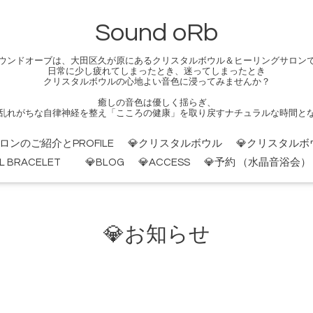
Sound oRb
ウンドオーブは、大田区久が原にあるクリスタルボウル＆ヒーリングサロン
日常に少し疲れてしまったとき、迷ってしまったとき
クリスタルボウルの心地よい音色に浸ってみませんか？
癒しの音色は優しく揺らぎ、
乱れがちな自律神経を整え「こころの健康」を取り戻すナチュラルな時間と
サロンのご紹介とPROFILE
💎クリスタルボウル
💎クリスタ
AL BRACELET
💎BLOG
💎ACCESS
💎予約 （水晶音浴会
💎お知らせ