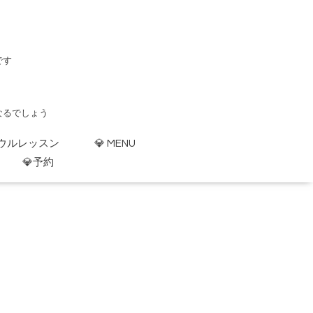
です
なるでしょう
ルボウルレッスン
💎 MENU
）
💎予約