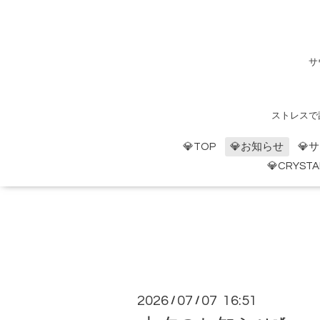
サ
ストレスで
💎TOP
💎お知らせ
💎
💎CRYST
2026
07
07 16:51
/
/